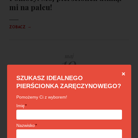
mi na palcu!
→
ZOBACZ
19
maj
❌
SZUKASZ IDEALNEGO
2021
PIERŚCIONKA ZARĘCZYNOWEGO?
Pomożemy Ci z wyborem!
Imię
*
Nazwisko
*