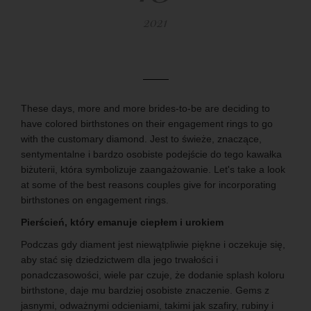
2021
These days, more and more brides-to-be are deciding to
have colored birthstones on their engagement rings to go
with the customary diamond. Jest to świeże, znaczące,
sentymentalne i bardzo osobiste podejście do tego kawałka
biżuterii, która symbolizuje zaangażowanie. Let's take a look
at some of the best reasons couples give for incorporating
birthstones on engagement rings.
Pierścień, który emanuje ciepłem i urokiem
Podczas gdy diament jest niewątpliwie piękne i oczekuje się,
aby stać się dziedzictwem dla jego trwałości i
ponadczasowości, wiele par czuje, że dodanie splash koloru
birthstone, daje mu bardziej osobiste znaczenie. Gems z
jasnymi, odważnymi odcieniami, takimi jak szafiry, rubiny i