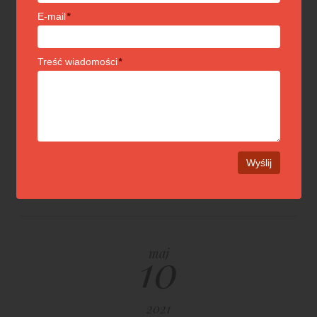
E-mail
*
Treść wiadomości
*
Diamenty o szlifie promienistym i
poduszkowym
→
ZOBACZ
10
maj
2021