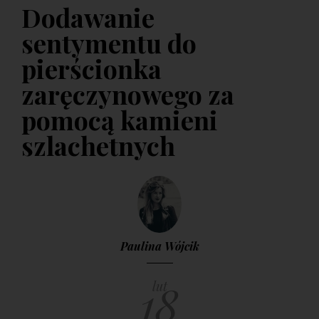
szmaragdem, brylantem - zielone
Dodawanie
kamienie
sentymentu do
9 KWIETNIA 2017
pierścionka
zaręczynowego za
pomocą kamieni
szlachetnych
Paulina Wójcik
18
lut