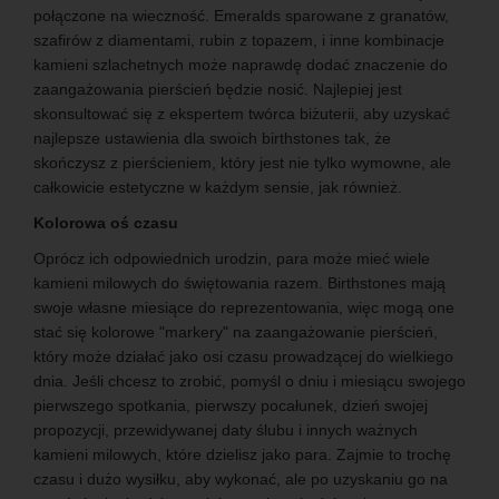
połączone na wieczność. Emeralds sparowane z granatów,
szafirów z diamentami, rubin z topazem, i inne kombinacje
kamieni szlachetnych może naprawdę dodać znaczenie do
zaangażowania pierścień będzie nosić. Najlepiej jest
skonsultować się z ekspertem twórca biżuterii, aby uzyskać
najlepsze ustawienia dla swoich birthstones tak, że
skończysz z pierścieniem, który jest nie tylko wymowne, ale
całkowicie estetyczne w każdym sensie, jak również.
Kolorowa oś czasu
Oprócz ich odpowiednich urodzin, para może mieć wiele
kamieni milowych do świętowania razem. Birthstones mają
swoje własne miesiące do reprezentowania, więc mogą one
stać się kolorowe "markery" na zaangażowanie pierścień,
który może działać jako osi czasu prowadzącej do wielkiego
dnia. Jeśli chcesz to zrobić, pomyśl o dniu i miesiącu swojego
pierwszego spotkania, pierwszy pocałunek, dzień swojej
propozycji, przewidywanej daty ślubu i innych ważnych
kamieni milowych, które dzielisz jako para. Zajmie to trochę
czasu i dużo wysiłku, aby wykonać, ale po uzyskaniu go na