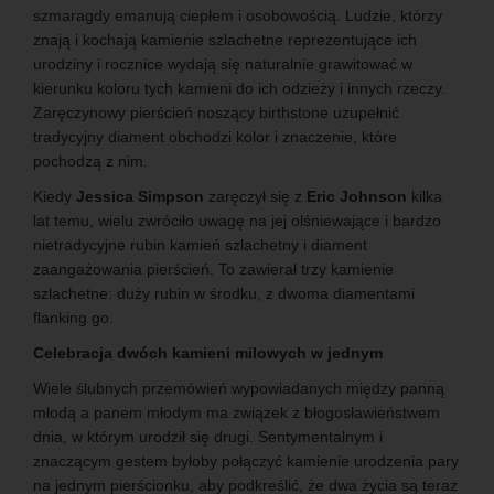
szmaragdy emanują ciepłem i osobowością. Ludzie, którzy
znają i kochają kamienie szlachetne reprezentujące ich
urodziny i rocznice wydają się naturalnie grawitować w
kierunku koloru tych kamieni do ich odzieży i innych rzeczy.
Zaręczynowy pierścień noszący birthstone uzupełnić
tradycyjny diament obchodzi kolor i znaczenie, które
pochodzą z nim.
Kiedy
Jessica Simpson
zaręczył się z
Eric Johnson
kilka
lat temu, wielu zwróciło uwagę na jej olśniewające i bardzo
nietradycyjne rubin kamień szlachetny i diament
zaangażowania pierścień. To zawierał trzy kamienie
szlachetne: duży rubin w środku, z dwoma diamentami
flanking go.
Celebracja dwóch kamieni milowych w jednym
Wiele ślubnych przemówień wypowiadanych między panną
młodą a panem młodym ma związek z błogosławieństwem
dnia, w którym urodził się drugi. Sentymentalnym i
znaczącym gestem byłoby połączyć kamienie urodzenia pary
na jednym pierścionku, aby podkreślić, że dwa życia są teraz