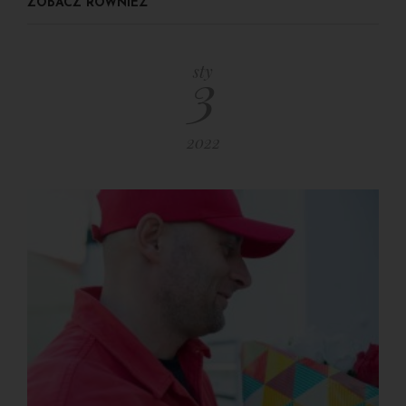
ZOBACZ RÓWNIEŻ
3
sty
2022