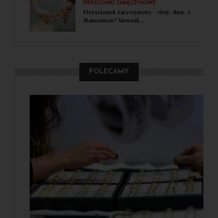
PIERŚCIONKI ZARĘCZYNOWE
Pierścionek zaręczynowy - złoty, duży, z
diamentem? Słownik...
POLECAMY