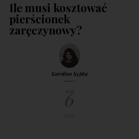
szmaragdem, brylantem - zielone
Ile musi kosztować
kamienie
pierścionek
9 KWIETNIA 2017
zaręczynowy?
Karolina Kępka
6
maj
2017