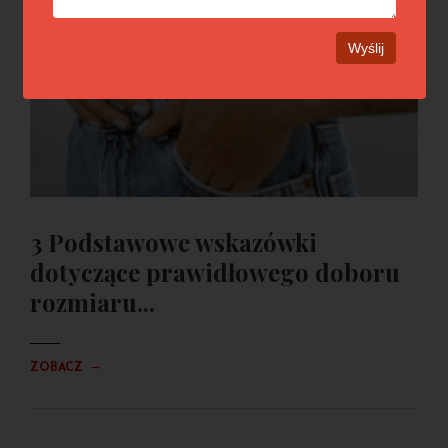
3 Podstawowe wskazówki
dotyczące prawidłowego doboru
rozmiaru...
→
ZOBACZ