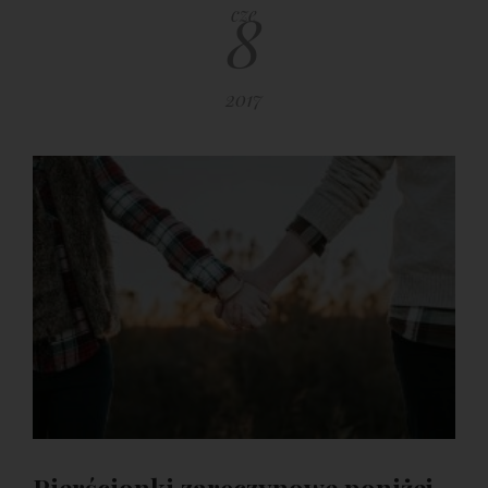
8
cze
2017